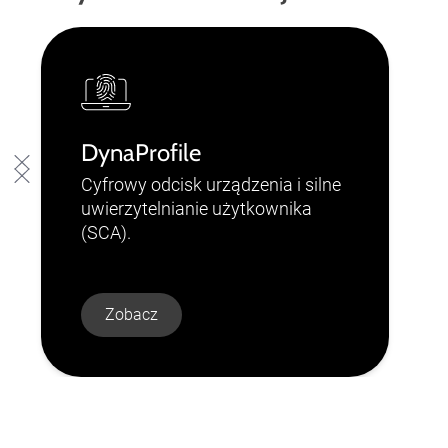
DynaProfile
Cyfrowy odcisk urządzenia i silne
uwierzytelnianie użytkownika
(SCA).
Zobacz
Slide 2 of 10.