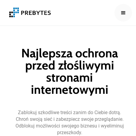
Najlepsza
ochrona
przed
złośliwymi
stronami
internetowymi
Zablokuj
szkodliwe
treści
zanim
do
Ciebie
dotrą.
Chroń
swoją
sieć
i
zabezpiecz
swoje
przeglądanie.
Odblokuj
możliwości
swojego
biznesu
i
wyeliminuj
przeszkody.