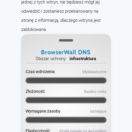
jednej z tych witryn, nie będziesz mógł jej
odwiedzić i zostaniesz przekierowany na
stronę z informacją, dlaczego witryna jest
zablokowana.
BrowserWall DNS
Obszar ochrony:
infrastruktura
błyskawicznie
Czas wdrożenia
bardzo niska
Złożoność
istniejące
Wymagane zasoby
działa prawie na wszystkim
Elastyczność