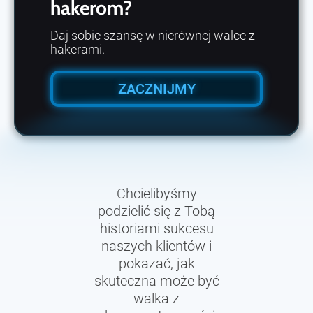
hakerom?
Daj sobie szansę w nierównej walce z
hakerami.
ZACZNIJMY
Chcielibyśmy
podzielić się z Tobą
historiami sukcesu
naszych klientów i
pokazać, jak
skuteczna może być
walka z